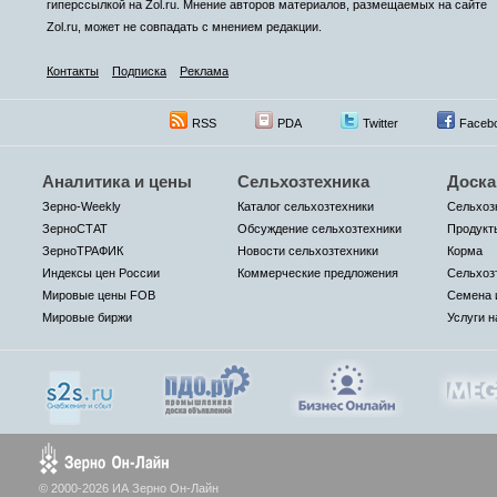
гиперссылкой на Zol.ru. Мнение авторов материалов, размещаемых на сайте
Zol.ru, может не совпадать с мнением редакции.
Контакты
Подписка
Реклама
RSS
PDA
Twitter
Faceb
Аналитика и цены
Сельхозтехника
Доска
Зерно-Weekly
Каталог сельхозтехники
Сельхоз
ЗерноСТАТ
Обсуждение сельхозтехники
Продукт
ЗерноТРАФИК
Новости сельхозтехники
Корма
Индексы цен России
Коммерческие предложения
Сельхоз
Мировые цены FOB
Семена 
Мировые биржи
Услуги н
© 2000-2026 ИА Зерно Он-Лайн