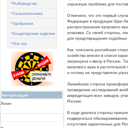
Рыбоводство
серьезную проблему для поста
Сельхозтехника
Отмечено, что это первый случ
Федерации в продукции Шри-Лан
Удобрения
распространения капрового жук
упаковка. Со своей стороны, л
Кондитерские изделия
для предотвращения подобных 
Ноу хау
Как пояснила российская сторо
хозяйства внесен в список кара
запрещена к ввозу в Россию. Т
капрового жука в растительной
а потому не представляли угроз
Ланкийская сторона проинформ
проведению исследований всей
Авторизация
аккредитация всех заводов, упа
Россию.
Логин
В ходе диалога стороны пришли
подвергаться обеззараживанию,
отсутствие карантинных для Ро