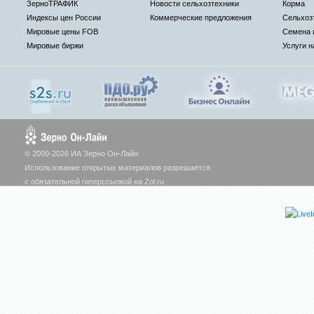
ЗерноТРАФИК
Новости сельхозтехники
Корма
Индексы цен России
Коммерческие предложения
Сельхоз
Мировые цены FOB
Семена 
Мировые биржи
Услуги н
© 2000-2026 ИА Зерно Он-Лайн
Использование открытых материалов разрешается
с обязательной гиперссылкой на Zol.ru