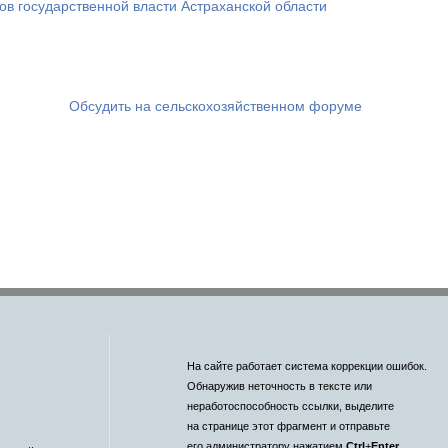
ов государственной власти Астраханской области
Обсудить на сельскохозяйственном форуме
На сайте работает система коррекции ошибок.
Обнаружив неточность в тексте или
неработоспособность ссылки, выделите
на странице этот фрагмент и отправьте
его администратору нажатием
Ctrl
+
Enter
.