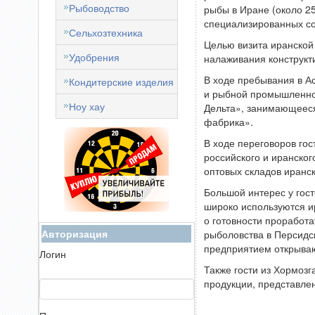
Рыбоводство
рыбы в Иране (около 2
специализированных со
Сельхозтехника
Целью визита иранской
Удобрения
налаживания конструкт
В ходе пребывания в Ас
Кондитерские изделия
и рыбной промышленно
Ноу хау
Дельта», занимающееся
фабрика».
В ходе переговоров го
российского и иранског
оптовых складов иранск
Большой интерес у гос
широко используются и
о готовности проработа
Авторизация
рыболовства в Персидс
предприятием открываю
Логин
Также гости из Хормозг
продукции, представле