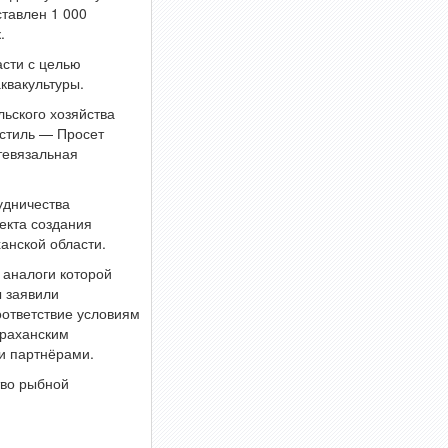
тавлен 1 000
.
асти с целью
квакультуры.
льского хозяйства
стиль — Просет
тевязальная
удничества
оекта создания
анской области.
 аналоги которой
 заявили
оответствие условиям
траханским
и партнёрами.
тво рыбной