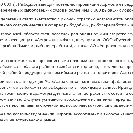
50 000 т). Рыбодобывающий потенциал провинции Хормозган предс
временных рыболовецких судов и более чем 3 000 рыбацких лодок
 делегации стало знакомство с рыбной отраслью Астраханской обл
ивного сотрудничества в сферах рыбодобычи, рыбопереработки и а
траханской области гости посетили региональное министерство се
сти, ассоциацию «Астраханьрыбхоз», предприятие ООО «Русский 
 рыбодобычей и рыбопереработкой, а также АО «Астраханская се
сти ознакомились с перспективными планами инвестиционного сотр
о бизнеса в области рыбного хозяйства и торговли, в том числе, пр
ой рыбной продукции для российского рынка на территории Астрах
тей вызвала продукция АО «Астраханская сетевязальная фабрика»,
ранскими рыбаками при рыбодобыче в Персидском заливе. Иранцы
ть технические параметры для испытания астраханских сетей на с
ком заливе. В случае успешного прохождения испытаний перед ас
тся перспективы заключения долгосрочных контрактов с иранским
ана по достоинству оценили широкий ассортимент и высокое качес
нных на астраханском рынке.