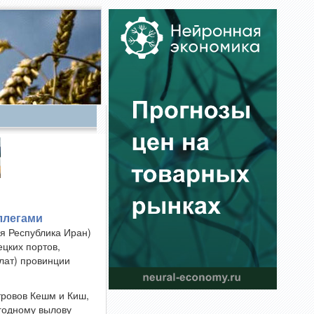
ллегами
я Республика Иран)
цких портов,
лат) провинции
тровов Кешм и Киш,
годному вылову