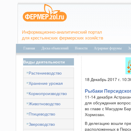
Информационно-аналитический портал
для крестьянских фермерских хозяйств
Главная
Доска объявлений
Новости
Аграрные форумы
З
Виды деятельности
Растениеводство
18 Декабрь 2017 г. 10:3
Хранение урожая
Рыбаки Персидског
Кормопроизводство
11-14 декабря Астраха
для обсуждения вопрос
Животноводство
во главе с Масудом Ба
Птицеводство
Хормозан.
В делегацию вошли пре
Звероводство
расположенных в Перси