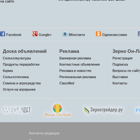
на сайте
Facebook
Google+
ВКонтакте
Одноклассники
Доска объявлений
Реклама
Зерно Он-Л
Сельхозкультуры
Баннерная реклама
Регистрация
Продукты переработки
Контекстные объявления
Подписка
Корма
Реклама в новостях
Вопросы по сайт
Сельхозтехника
Региональная реклама
Выставки
Семена и агросредства
Classified
Контакты
Услуги на агрорынке
Контакты редакции