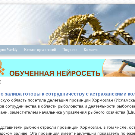
ерно-Weekly
Каталог организаций
Подписка
Контакты
0
о залива готовы к сотрудничеству с астраханскими ко
нскую область посетила делегация провинции Хормозган (Исламска
ов сотрудничества в области рыболовства и деятельности рыболове
рани, заместителем начальника управления рыбного хозяйства (Ши
дставители рыбной отрасли провинции Хормозган, в том числе, ос
дском заливе. Эта провинция имеет наилучший показатель по еже