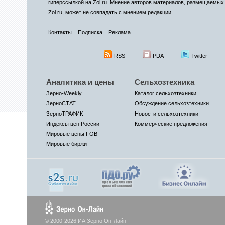
гиперссылкой на Zol.ru. Мнение авторов материалов, размещаемых 
Zol.ru, может не совпадать с мнением редакции.
Контакты
Подписка
Реклама
RSS
PDA
Twitter
Аналитика и цены
Сельхозтехника
Зерно-Weekly
Каталог сельхозтехники
ЗерноСТАТ
Обсуждение сельхозтехники
ЗерноТРАФИК
Новости сельхозтехники
Индексы цен России
Коммерческие предложения
Мировые цены FOB
Мировые биржи
© 2000-2026 ИА Зерно Он-Лайн