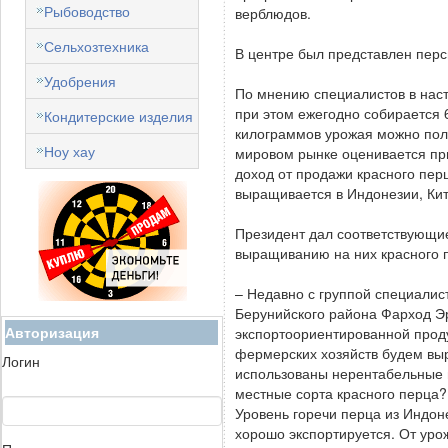
Рыбоводство
верблюдов.
Сельхозтехника
В центре был представлен перс
Удобрения
По мнению специалистов в наст
при этом ежегодно собирается 6
Кондитерские изделия
килограммов урожая можно полу
Ноу хау
мировом рынке оценивается при
доход от продажи красного пер
выращивается в Индонезии, Кит
Президент дал соответствующи
выращиванию на них красного п
– Недавно с группой специалис
Берунийского района Фарход 
Авторизация
экспортоориентированной продук
фермерских хозяйств будем выр
Логин
использованы нерентабельные 
местные сорта красного перца? 
Уровень горечи перца из Индон
хорошо экспортируется. От урож