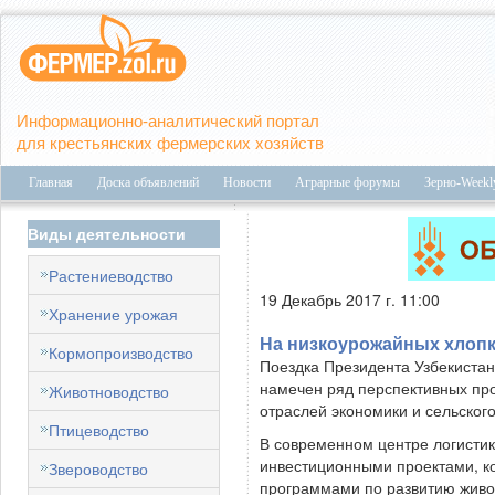
Информационно-аналитический портал
для крестьянских фермерских хозяйств
Главная
Доска объявлений
Новости
Аграрные форумы
Зерно-Weekl
Виды деятельности
Растениеводство
19 Декабрь 2017 г. 11:00
Хранение урожая
На низкоурожайных хлоп
Кормопроизводство
Поездка Президента Узбекистан
намечен ряд перспективных пр
Животноводство
отраслей экономики и сельского
Птицеводство
В современном центре логистик
инвестиционными проектами, к
Звероводство
программами по развитию живот