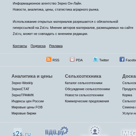
Информационное агентство Зерно Он-Лайн.
Новости, аналитика, цены, статистика аграрного рынка.
Использование открытых материалов разрешается с обязательной
гиперссылкой на Zol.ru. Мнение авторов материалов, размещаемых на сайте
Zol.ru, может не совпадать с мнением редакции.
Контакты
Подписка
Реклама
RSS
PDA
Twitter
Faceb
Аналитика и цены
Сельхозтехника
Доска
Зерно-Weekly
Каталог сельхозтехники
Сельхоз
ЗерноСТАТ
Обсуждение сельхозтехники
Продукт
ЗерноТРАФИК
Новости сельхозтехники
Корма
Индексы цен России
Коммерческие предложения
Сельхоз
Мировые цены FOB
Семена 
Мировые биржи
Услуги н